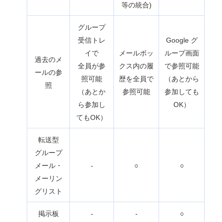
等の統合)
グループ
受信トレ
Google グ
イで
メールボッ
ループ画面
過去のメ
全員が参
クス内の履
で参照可能
ールの参
照可能
歴を全員で
（あとから
照
（あとか
参照可能
参加しても
ら参加し
OK）
てもOK）
転送型
グループ
メール・
-
○
○
メーリン
グリスト
掲示板
-
-
○