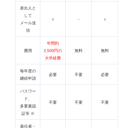
差出人と
して
○
-
○
メール送
信
年間約
費用
2,500円の
無料
無料
大学経費
毎年度の
必要
不要
必要
継続申請
パスワー
ド、
不要
不要
不要
多要素認
証等 ※
責任者・