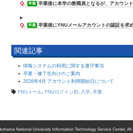
卒業後に本学の教職員となるが、アカウン
卒業
卒業後にYNUメールアカウントの認証を求
卒業
関連記事
情報システムの利用に関する遵守事項
卒業・修了生向けのご案内
2026年4月 アカウント利用開始日について
YNUメール
,
YNUログインID
,
入学
,
卒業
ohama National University Information Technology Service Center, All 