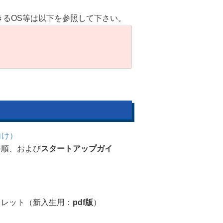
きるOS等は以下を参照して下さい。
向け）
手順、および
スタートアップガイ
フレット（新入生用：
pdf版
）