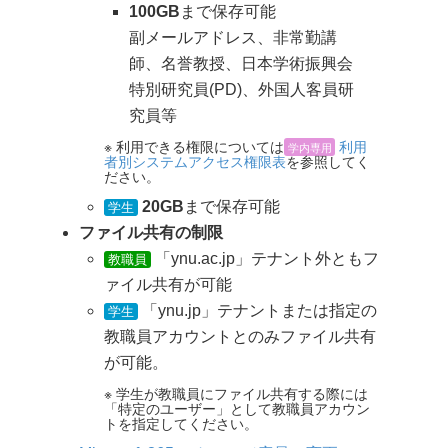
100GB
まで保存可能
副メールアドレス、非常勤講
師、名誉教授、日本学術振興会
特別研究員(PD)、外国人客員研
究員等
※ 利用できる権限については
利用
学内専用
者別システムアクセス権限表
を参照してく
ださい。
20GB
まで保存可能
学生
ファイル共有の制限
「ynu.ac.jp」テナント外ともフ
教職員
ァイル共有が可能
「ynu.jp」テナントまたは指定の
学生
教職員アカウントとのみファイル共有
が可能。
※ 学生が教職員にファイル共有する際には
「特定のユーザー」として教職員アカウン
トを指定してください。