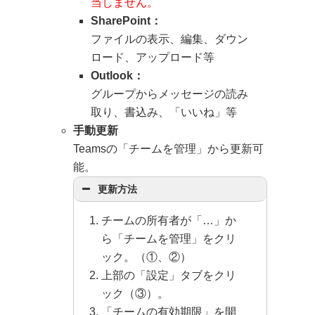
当しません。
SharePoint：
ファイルの表示、編集、ダウン
ロード、アップロード等
※ 削除したグループ内のデータ等は、
Outlook：
削除の30日後に完全に削除され、復元
グループからメッセージの読み
出来ません。理解したうえで削除して
取り、書込み、「いいね」等
ください。
手動更新
Teamsの「チームを管理」から更新可
能。
所有者が異動・退職される場合
更新方法
は、事前にグループの所有者権限
を移管してください。
所有者のア
チームの所有者が「…」か
カウントが削除されるとグループ
ら「チームを管理」をクリ
を編集・削除できません
。
ック。（①、②）
上部の「設定」タブをクリ
ック（③）。
「チームの有効期限」を開