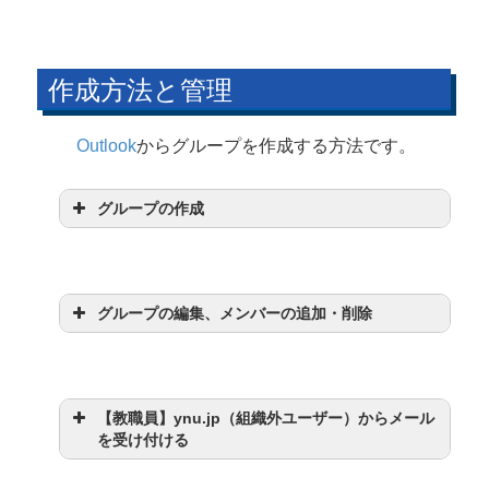
作成方法と管理
Outlook
からグループを作成する方法です。
グループの作成
グループの編集、メンバーの追加・削除
グループ
【教職員】ynu.jp（組織外ユーザー）からメール
を受け付ける