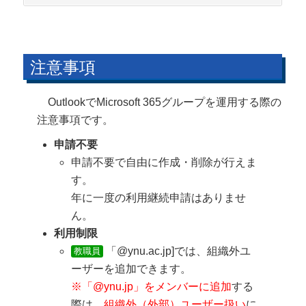
注意事項
OutlookでMicrosoft 365グループを運用する際の
注意事項です。
申請不要
申請不要で自由に作成・削除が行えま
す。
年に一度の利用継続申請はありませ
ん。
利用制限
「@ynu.ac.jp]では、組織外ユ
教職員
ーザーを追加できます。
※「@ynu.jp」をメンバーに追加
する
際は、
組織外（外部）ユーザー扱い
に