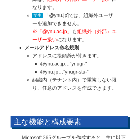
なります。
「@ynu.jp]では、組織外ユーザ
学生
ーを追加できません。
※「@ynu.ac.jp」
も
組織外（外部）ユ
ーザー扱い
になります。
メールアドレス命名規則
アドレスに接頭辞が付きます。
@ynu.ac.jp…”ynugr-“
@ynu.jp…”ynugr-stu-“
組織内（テナント内）で重複しない限
り、任意のアドレスを作成できます。
主な機能と構成要素
Microsoft 365グループを作成すると、主に以下