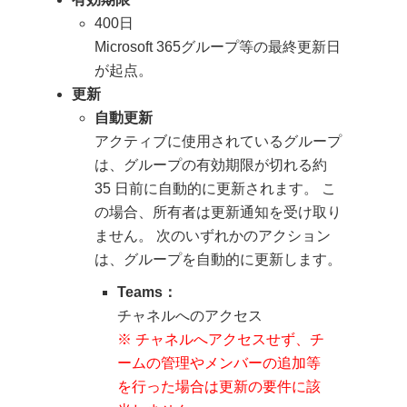
こちら
400日
Microsoft 365グループ等の最終更新日
情報を編集する
が起点。
更新
メンバーを編集する
自動更新
アクティブに使用されているグループ
は、グループの有効期限が切れる約
35 日前に自動的に更新されます。 こ
「ynu.jp」を追加する際の注意
:
の場合、所有者は更新通知を受け取り
学生（ynu.jp）は組織外（外部）
ません。 次のいずれかのアクション
ユーザー扱いになります。
は、グループを自動的に更新します。
メーリングリスト利用時：
「メンバーはグループのすべての
Teams：
会話と…」に
チェックは必須
で
チャネルへのアクセス
す。グループのアドレスにメッセ
※ チャネルへアクセスせず、チ
ージが送信された際にメンバーの
ームの管理やメンバーの追加等
受信トレイに転送されます。
を行った場合は更新の要件に該