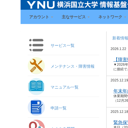
アカウント
主なサービス
ネットワーク
新着情
サービス一覧
2026.1.22
【障害情
▼2026
メンテナンス・障害情報
に接続で
2025.12.1
マニュアル一覧
年末年
休業期間
（12月
申請一覧
2025.12.1
緊急保
本日（2