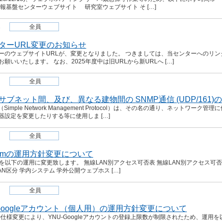
報基盤センターウェブサイト 研究室ウェブサイト そ […]
2
全員
ターURL変更のお知らせ
ーのウェブサイトURLが、変更となりました。 つきましては、当センターへのリン
願いいたします。 なお、2025年度中は旧URLから新URLへ […]
全員
サブネット間、及び、異なる建物間の SNMP通信 (UDP/161
Simple Network Management Protocol）は、その名の通り、ネッ
器設定を変更したりする等に使用しま […]
全員
roamの運用方針変更について
oamを以下の運用に変更致します。 無線LAN別アクセス可否表 無線LAN別アクセス可否
AN区分 学内システム 学外公開ウェブホス […]
全員
-Googleアカウント（個人用）の運用方針変更について
leの仕様変更により、YNU-Googleアカウントの登録上限数が制限されたため、運用