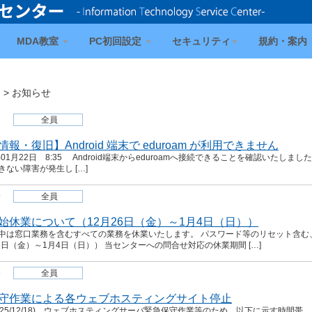
MDA教室
PC初回設定
セキュリティ
規約・案内
報
>
お知らせ
全員
報・復旧】Android 端末で eduroam が利用できません
年01月22日 8:35 Android端末からeduroamへ接続できることを確認いたしました。 
きない障害が発生し […]
9
全員
始休業について（12月26日（金）～1月4日（日））
中は窓口業務を含むすべての業務を休業いたします。 パスワード等のリセット含む
26日（金）～1月4日（日）） 当センターへの問合せ対応の休業期間 […]
8
全員
守作業による各ウェブホスティングサイト停止
025/12/18)、ウェブホスティングサーバ緊急保守作業等のため、以下に示す時