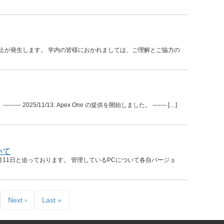
的な停止が発生します。 学内の皆様におかれましては、ご理解とご協力の
--- 2025/11/13: Apex One の提供を開始しました。 ------- […]
いて
25年11月11日と迫っております。 管理しているPCについて各自バージョ
Next ›
Last »