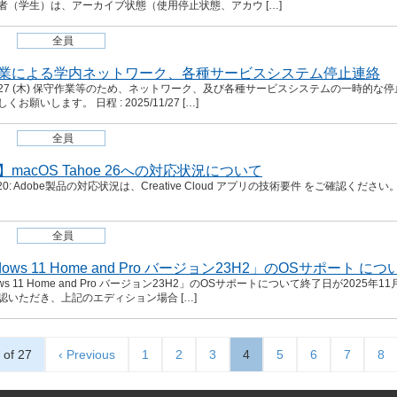
者（学生）は、アーカイブ状態（使用停止状態、アカウ […]
全員
業による学内ネットワーク、各種サービスシステム停止連絡
/11/27 (木) 保守作業等のため、ネットワーク、及び各種サービスシステムの一時
お願いします。 日程 : 2025/11/27 […]
全員
macOS Tahoe 26への対応状況について
1/20: Adobe製品の対応状況は、Creative Cloud アプリの技術要件 をご確認ください。 ------
全員
dows 11 Home and Pro バージョン23H2」のOSサポート につ
ows 11 Home and Pro バージョン23H2」のOSサポートについて終了日が20
認いただき、上記のエディション場合 […]
 of 27
‹ Previous
1
2
3
4
5
6
7
8