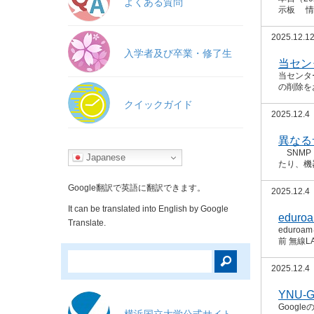
よくある質問
示板 情
2025.12.1
入学者及び卒業・修了生
当セン
当センタ
の削除をお
クイックガイド
2025.12.4
異なる
SNMP（
Japanese
たり、機
Google翻訳で英語に翻訳できます。
2025.12.4
It can be translated into English by Google
edu
Translate.
edur
前 無線L
2025.12.4
YNU
Goog