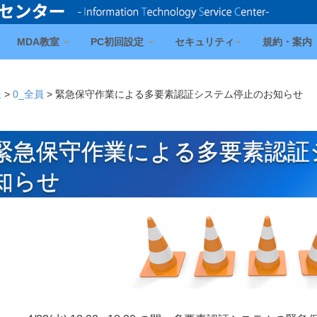
MDA教室
PC初回設定
セキュリティ
規約・案内
報
>
0_全員
>
緊急保守作業による多要素認証システム停止のお知らせ
緊急保守作業による多要素認証
知らせ