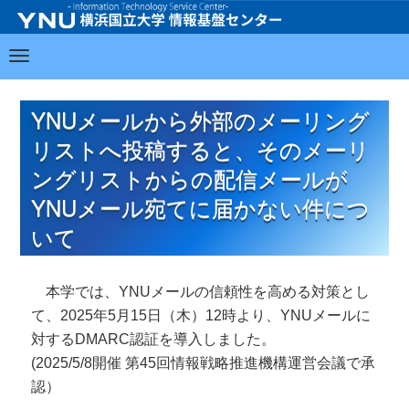
YNUメールから外部のメーリング
リストへ投稿すると、そのメーリ
ングリストからの配信メールが
YNUメール宛てに届かない件につ
いて
本学では、YNUメールの信頼性を高める対策とし
て、2025年5月15日（木）12時より、YNUメールに
対するDMARC認証を導入しました。
(2025/5/8開催 第45回情報戦略推進機構運営会議で承
認）