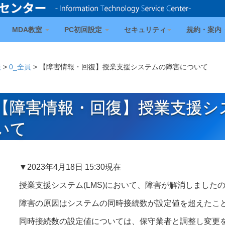
MDA教室
PC初回設定
セキュリティ
規約・案内
報
>
0_全員
>
【障害情報・回復】授業支援システムの障害について
【障害情報・回復】授業支援シ
いて
▼2023年4月18日 15:30現在
授業支援システム(LMS)において、障害が解消しました
障害の原因はシステムの同時接続数が設定値を超えたこ
同時接続数の設定値については、保守業者と調整し変更