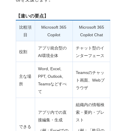
【違いの要点】
比較項
Microsoft 365
Microsoft 365
目
Copilot
Copilot Chat
アプリ統合型の
チャット型のイ
役割
AI環境全体
ンターフェース
Word, Excel,
Teamsのチャッ
主な場
PPT, Outlook,
ト画面、Webブ
所
Teamsなどすべ
ラウザ
て
組織内の情報検
アプリ内での直
索・要約・ブレ
接編集・生成
スト
できる
（例：Excelでの
（例：「昨日の